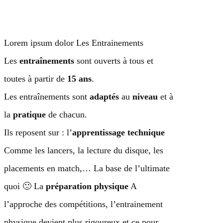
Aller
au
contenu
Lorem ipsum dolor Les Entrainements
Les
entraînements
sont ouverts à tous et
toutes à partir de
15 ans
.
Les entraînements sont
adaptés
au
niveau
et à
la
pratique
de chacun.
Ils reposent sur : l’
apprentissage technique
Comme les lancers, la lecture du disque, les
placements en match,… La base de l’ultimate
quoi 🙂 La
préparation physique
A
l’approche des compétitions, l’entrainement
physique devient plus rigoureux et ce pour