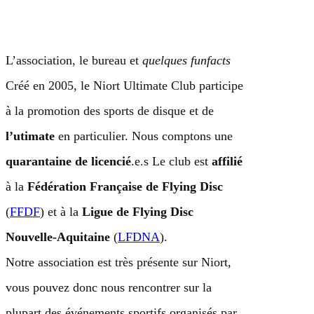
Aller
au
contenu
L’association, le bureau et
quelques funfacts
Créé en 2005, le Niort Ultimate Club participe
à la promotion des sports de disque et de
l’utimate
en particulier. Nous comptons une
quarantaine de licencié
.e.s Le club est
affilié
à la
Fédération Française de Flying Disc
(
FFDF
) et à la
Ligue de Flying Disc
Nouvelle-Aquitaine
(
LFDNA
).
Notre association est très présente sur Niort,
vous pouvez donc nous rencontrer sur la
plupart des événements sportifs organisés par